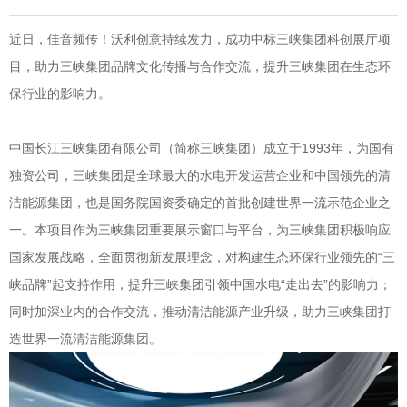
近日，佳音频传！沃利创意持续发力，成功中标三峡集团科创展厅项
目，助力三峡集团品牌文化传播与合作交流，提升三峡集团在生态环
保行业的影响力。
中国长江三峡集团有限公司（简称三峡集团）成立于1993年，为国有
独资公司，三峡集团是全球最大的水电开发运营企业和中国领先的清
洁能源集团，也是国务院国资委确定的首批创建世界一流示范企业之
一。本项目作为三峡集团重要展示窗口与平台，为三峡集团积极响应
国家发展战略，全面贯彻新发展理念，对构建生态环保行业领先的“三
峡品牌”起支持作用，提升三峡集团引领中国水电“走出去”的影响力；
同时加深业内的合作交流，推动清洁能源产业升级，助力三峡集团打
造世界一流清洁能源集团。