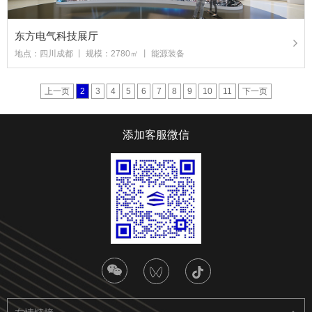
东方电气科技展厅
地点：四川成都 丨 规模：2780㎡ 丨 能源装备
上一页
2
3
4
5
6
7
8
9
10
11
下一页
添加客服微信