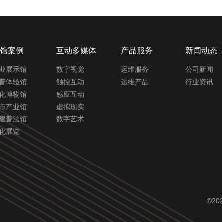
馆案例
互动多媒体
产品服务
新闻动态
业展示馆
数字视觉
运维服务
公司新闻
普体验馆
触控互动
运维产品
行业资讯
化博物馆
感应互动
市产业馆
虚拟现实
建普法馆
数字艺术
化展览
©20